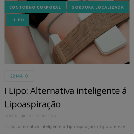
Tags
CONTORNO CORPORAL
GORDURA LOCALIZADA
I-LIPO
22
MAIO
I Lipo: Alternativa inteligente á
Lipoaspiração
AUTHOR
ADMIN
NO OPINIONS
I Lipo: alternativa inteligente à Lipoaspiração. i-Lipo oferece