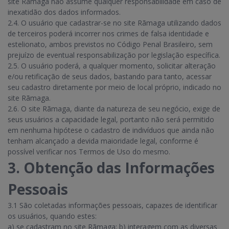
site Rãmaga não assume qualquer responsabilidade em caso de
inexatidão dos dados informados.
2.4. O usuário que cadastrar-se no site Rãmaga utilizando dados
de terceiros poderá incorrer nos crimes de falsa identidade e
estelionato, ambos previstos no Código Penal Brasileiro, sem
prejuízo de eventual responsabilização por legislação específica.
2.5. O usuário poderá, a qualquer momento, solicitar alteração
e/ou retificação de seus dados, bastando para tanto, acessar
seu cadastro diretamente por meio de local próprio, indicado no
site Rãmaga.
2.6. O site Rãmaga, diante da natureza de seu negócio, exige de
seus usuários a capacidade legal, portanto não será permitido
em nenhuma hipótese o cadastro de indivíduos que ainda não
tenham alcançado a devida maioridade legal, conforme é
possível verificar nos Termos de Uso do mesmo.
3. Obtenção das Informações
Pessoais
3.1 São coletadas informações pessoais, capazes de identificar
os usuários, quando estes:
a) se cadastram no site Rãmaga; b) interagem com as diversas