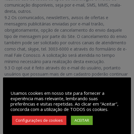
comunicação disponíveis, seja por e-mail, SMS, MMS, mala-
direta, outros.
9.2 Os comunicados, newsletters, avisos de ofertas e
mensagens publicitárias enviadas por e-mail trarão,
obrigatoriamente, opção de cancelamento do envio daquele
tipo de mensagem por parte do Site. O cancelamento do envio
também pode ser solicitado por outros canais de atendimento
como chat, skype, tel. 3003-6000 e através do formulário de e-
mail Fale Conosco. A solicitação será atendida no tempo
mínimo necessário para realização desta execução.
9.3 O opt-out é feito através do e-mail do usuário, portanto
usuários que possuam mais de um cadastro poderão continuar
a receber os comunicados ou as mensagens publicitárias no e-
mail que não foi descadastrado.
Usamos cookies em nosso site para fornecer a
9.4 Os serviços de envio de e-mails são realizados pelo site
experiência mais relevante, lembrando suas
Rãmaga ou por empresa contratada, que utilizará seus próprios
preferências e visitas repetidas. Ao clicar em “Aceitar”,
servidores para realizar o envio.
concorda com a utilização de TODOS os cookies.
9.5 A empresa contratada não armazena nem utiliza de
nenhuma forma e sob nenhuma hipótese, os e-mails do
Configurações de cookies
ACEITAR
cadastro do site Rãmaga para qualquer outro fim que não o
envio das mensagens, de acordo com as preferências de cada