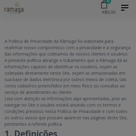
0
Skip
Skip
Toggl
R$
0,00
naviga
to
primary
links
navigation
Skip
A Política de Privacidade da Rãmaga foi elaborada para
reafirmar nosso compromisso com a privacidade e a segurança
to
das informações que coletamos de nossos clientes e usuários.
content
A presente política abrange o tratamento que a Rãmaga dá as
informações capazes de identificar os usuários, sejam as
coletadas diretamente neste Site, sejam as armazenadas em
sua base de dados eletrônica por outros meios de coleta, tais
como cadastros preenchidos em meio físico ou consultas ao
serviço de atendimento ao cliente.
Leia com atenção as informações aqui apresentadas, pois ao
navegar no Site o usuário estará anuindo com os termos e
condições previstos nesta Política de Privacidade e com todos
os outros avisos que possam aparecer nas páginas deste Site,
pertinentes a referida política.
1. Definições