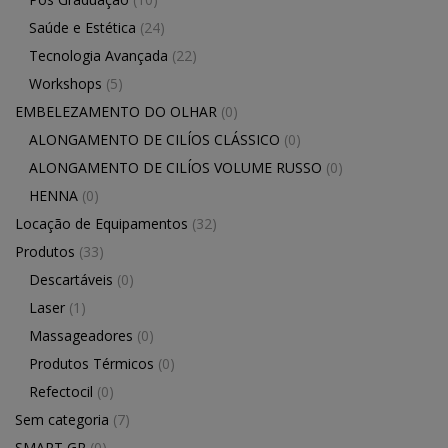
Saúde e Estética
(24)
Tecnologia Avançada
(22)
Workshops
(5)
EMBELEZAMENTO DO OLHAR
(0)
ALONGAMENTO DE CILÍOS CLÁSSICO
(0)
ALONGAMENTO DE CILÍOS VOLUME RUSSO
(0)
HENNA
(0)
Locação de Equipamentos
(32)
Produtos
(33)
Descartáveis
(0)
Laser
(1)
Massageadores
(0)
Produtos Térmicos
(0)
Refectocil
(0)
Sem categoria
(7)
SMART GR
(0)