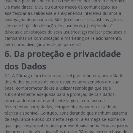
usuários para fins de contato telefônico, por correio eletrônico,
via mala direta, SMS ou outros meios de comunicação; (d)
aperfeiçoar a usabilidade e a experiência interativa durante a
navegação do usuário no Site; (e) elaborar estatísticas gerais,
sem que haja identificação dos usuários; (f) responder às
dúvidas e solicitações de seus usuários; (g) realizar pesquisas e
campanhas de comunicação e marketing de relacionamento,
bem como divulgar ofertas de parceiros.
6. Da proteção e privacidade
dos Dados
6.1. A Rãmaga fará todo o possível para manter a privacidade
dos dados pessoais de seus usuários armazenados em sua
base, comprometendo-se a utilizar tecnologia que seja
suficientemente adequada para a proteção de tais dados,
procurando manter o ambiente seguro, com uso de
ferramentas apropriadas, sempre observando o estado da
técnica disponível. Contudo, considerando que nenhum sistema
de segurança é absolutamente seguro, a Rãmaga se exime de
quaisquer responsabilidades por eventuais danos e/ou prejuízos
decorrentes de vírus, invasões no site Rãmaga, em sua base de