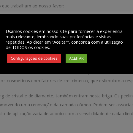
as que trabalham ao nosso favor:
 introdução do gás carbônico medicinal dentro da estria, que pro
de um novo colágeno. A aplicação deve ser realizada em um inter
Usamos cookies em nosso site para fornecer a experiência
mais relevante, lembrando suas preferências e visitas
e aquecimento do gás pouco antes de o mesmo entrar no tecido
repetidas. Ao clicar em “Aceitar”, concorda com a utilização
de TODOS os cookies.
ido.
Configurações de cookies
ACEITAR
 é a corrente galvânica, que pode ser aplicada pelo método com
estria avermelhada e estimulando a cicatrização. O tratamento de
 aos cosméticos com fatores de crescimento, que estimulam a res
g de cristal e de diamante, também entram nesta briga. Os pee
 promovendo uma renovação da camada córnea. Podem ser associad
alo de aplicação varia de acordo com a sensibilidade de cada clie