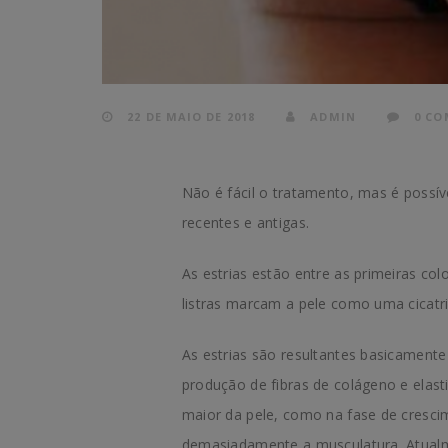
22 DE MAIO DE 2018
ADMIN
0 CO
Não é fácil o tratamento, mas é possí
recentes e antigas.
As estrias estão entre as primeiras c
listras marcam a pele como uma cicatr
As estrias são resultantes basicamente 
produção de fibras de colágeno e ela
maior da pele, como na fase de cresc
demasiadamente a musculatura. Atualm