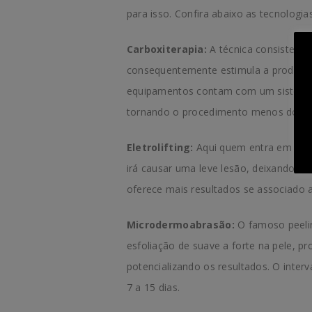
para isso. Confira abaixo as tecnologi
Carboxiterapia:
A técnica consiste na
consequentemente estimula a produção 
equipamentos contam com um sistema d
tornando o procedimento menos dolor
Eletrolifting:
Aqui quem entra em ação
irá causar uma leve lesão, deixando a 
oferece mais resultados se associado
Microdermoabrasão:
O famoso peelin
esfoliação de suave a forte na pele,
potencializando os resultados. O interv
7 a 15 dias.