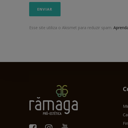
Esse site utiliza o Akismet para reduzir spam.
Aprend
C
Mi
Ca
Fi