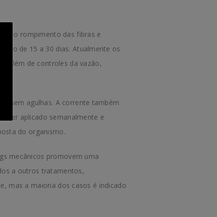
move o rompimento das fibras e
valo de 15 a 30 dias. Atualmente os
, além de controles da vazão,
 ou sem agulhas. A corrente também
ver ser aplicado semanalmente e
posta do organismo.
lings mecânicos promovem uma
os a outros tratamentos,
nte, mas a maioria dos casos é indicado