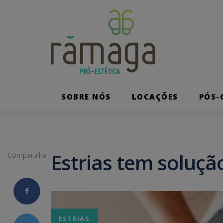
Skip
Skip
to
primary
links
navigation
Skip
to
content
SOBRE NÓS
LOCAÇÕES
PÓS-
Estrias tem soluçã
Compartilha
ESTRIAS