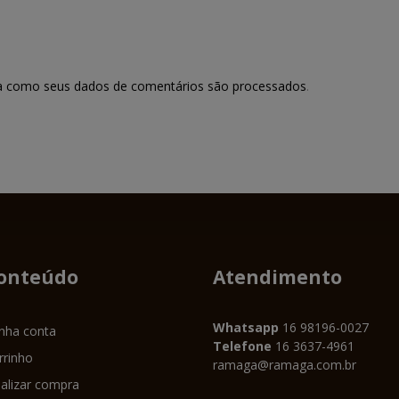
a como seus dados de comentários são processados
.
onteúdo
Atendimento
Whatsapp
16 98196-0027
nha conta
Telefone
16 3637-4961
rrinho
ramaga@ramaga.com.br
nalizar compra