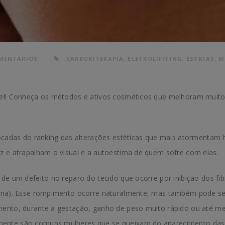
MENTÁRIOS
CARBOXITERAPIA
,
ELETROLIFITING
,
ESTRIAS
,
M
vel! Conheça os métodos e ativos cosméticos que melhoram muito 
olocadas do ranking das alterações estéticas que mais atormentam
iz e atrapalham o visual e a autoestima de quem sofre com elas.
de um defeito no reparo do tecido que ocorre por inibição dos fibr
stina). Esse rompimento ocorre naturalmente, mas também pode s
imento, durante a gestação, ganho de peso muito rápido ou até
ente são comuns mulheres que se queixam do aparecimento das e