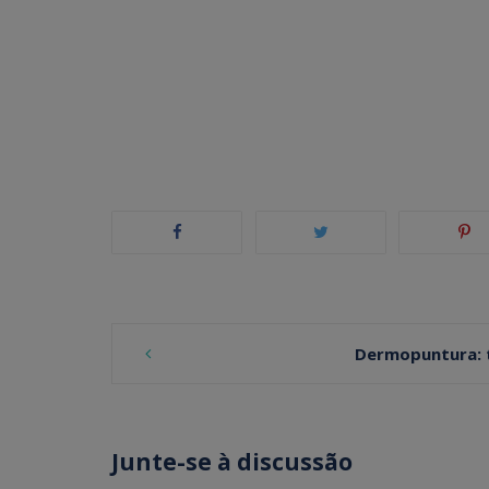
Post
Dermopuntura: t
navigation
Junte-se à discussão