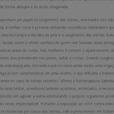
e de forma abrupta e às vezes exagerada.
penham um papel no surgimento das estrias, entretanto isso não
ília, a melhor coisa é prevenir utilizando cosméticos hidratantes 
 mesmo tempo a flacidez da pele e o surgimento das estrias. Evita
e. Sendo assim o efeito sanfona de quem vive fazendo dieta (ema
iversas áreas do corpo. Nas mulheres é comum o aparecimento das
ens elas prevalecem nas penas, axilas e costas. Quando surgem 
 esbranquiçada, isto indica que no inicio ainda existe uma irrig
tiga já tem características de uma cicatriz, o que dificulta o trata
iente no caso de estrias recentes” afirma a fisioterapeuta Gabriela
ta nada tentar, a melhora também acontece, entretanto, é necessá
consiste em agredir a estria estimulando o próprio organismo prod
às vezes imperceptível. Portanto a exposição ao sol é contra indi
se incomoda por causa das estrias, vale a pena investir em trat