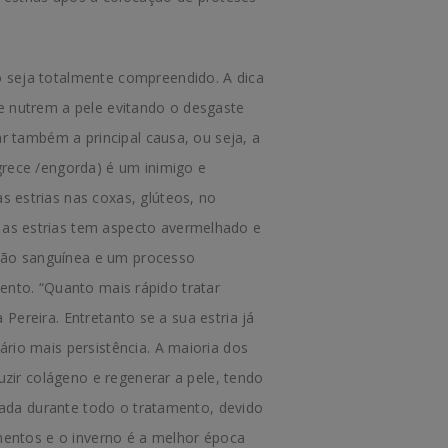
 seja totalmente compreendido. A dica
que nutrem a pele evitando o desgaste
r também a principal causa, ou seja, a
grece /engorda) é um inimigo e
 estrias nas coxas, glúteos, no
as estrias tem aspecto avermelhado e
ação sanguínea e um processo
mento. “Quanto mais rápido tratar
 Pereira. Entretanto se a sua estria já
rio mais persistência. A maioria dos
uzir colágeno e regenerar a pele, tendo
cada durante todo o tratamento, devido
amentos e o inverno é a melhor época