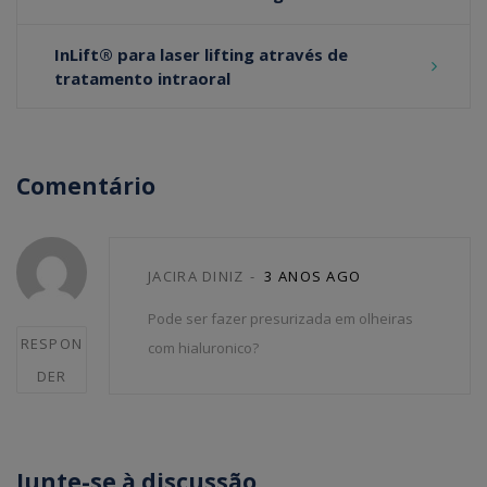
Post
InLift® para laser lifting através de
navigation
tratamento intraoral
Comentário
Post
JACIRA DINIZ
3 ANOS AGO
Pode ser fazer presurizada em olheiras
comment
RESPON
com hialuronico?
DER
Junte-se à discussão