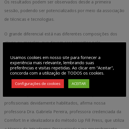
Os resultados podem ser observados desde a primeira
sessão, podendo ser potencializados por meio da associação
de técnicas e tecnologias.
O grande diferencial está nas diferentes composições dos
ativos ou mesclas, que devem ser prescritos pelo
profissional, de acordo com o biotipo e necessidades de
Usamos cookies em nosso site para fornecer a
cada paciente, que serão injetados em diversos pontos da
experiência mais relevante, lembrando suas
preferências e visitas repetidas. Ao clicar em “Aceitar”,
pele de acordo com o objetivo. O cliente pode retornar à sua
concorda com a utilização de TODOS os cookies.
rotina imediatamente após o tratamento/sessão. Sendo um
Configurações de cookies
ACEITAR
procedimento seguro e confortável para o paciente. Mas que
como todo procedimento deve ser realizado por
profissionais devidamente habilitados, afirma nossa
professora Dra. Gabriela Pereira, professora credenciada da
Comfort In e idealizadora do método Lip Fill Press, que utiliza
a técnica de Intradermo Pressurizada para preenchimento,