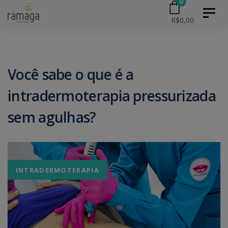
0
Skip
Skip
Toggl
R$
0,00
naviga
to
primary
links
navigation
Skip
Você sabe o que é a
to
intradermoterapia pressurizada
content
sem agulhas?
INTRADERMOTERAPIA