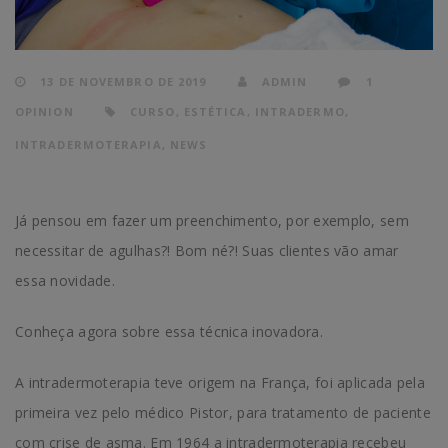
13 DE NOVEMBRO DE 2019
ADMIN
1
OPINION
CURSO
,
ESTÉTICA
,
INTRADERMO
,
INTRADERMOTERAPIA
,
NEWS
Já pensou em fazer um preenchimento, por exemplo, sem
necessitar de agulhas?! Bom né?! Suas clientes vão amar
essa novidade.
Conheça agora sobre essa técnica inovadora.
A intradermoterapia teve origem na França, foi aplicada pela
primeira vez pelo médico Pistor, para tratamento de paciente
com crise de asma. Em 1964 a intradermoterapia recebeu