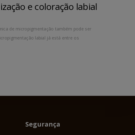
zação e coloração labial
técnica de micropigmentação também pode ser
cropigmentação labial já está entre os
Segurança