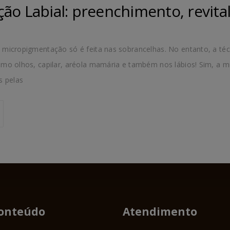
o Labial: preenchimento, revitali
e micropigmentação só é feita nas sobrancelhas. No entanto, a 
omo olhos, capilar, aréola mamária e também nos lábios! Sim, a mi
s pelas
onteúdo
Atendimento