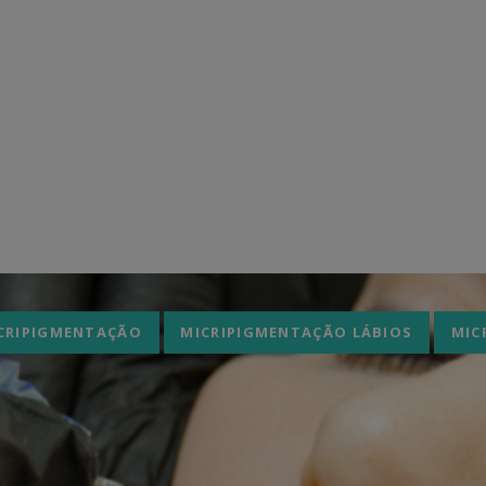
Home
Blog e matérias
micripigmentação
CRIPIGMENTAÇÃO
MICRIPIGMENTAÇÃO LÁBIOS
MIC