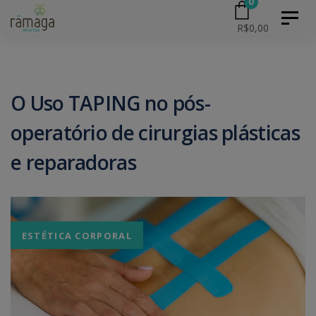
0
Skip
Skip
Toggl
R$
0,00
naviga
to
primary
links
navigation
Skip
O Uso TAPING no pós-
to
operatório de cirurgias plásticas
content
e reparadoras
ESTÉTICA CORPORAL