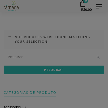
0
Skip
Skip
Toggl
R$
0,00
naviga
to
primary
links
navigation
Skip
NO PRODUCTS WERE FOUND MATCHING
to
YOUR SELECTION.
content
Pesquisar
por:
CATEGORIAS DE PRODUTO
Acessórios
(0)