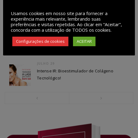
OUTRAS MATÉRIAS
Usamos cookies em nosso site para fornecer a
experiência mais relevante, lembrando suas
preferências e visitas repetidas. Ao clicar em “Aceitar”,
FEVEREIRO 27
concorda com a utilização de TODOS os cookies.
O segredo de beleza das famosas: Needle RF
– Microagulhamento Robótico com
Configurações de cookies
ACEITAR
Radiofrequência.
JULHO 29
Intense IR: Bioestimulador de Colágeno
Tecnológico!