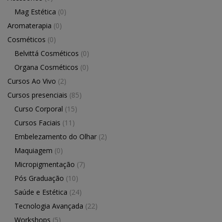
Mag Estética
(0)
Aromaterapia
(0)
Cosméticos
(0)
Belvittá Cosméticos
(0)
Organa Cosméticos
(0)
Cursos Ao Vivo
(2)
Cursos presenciais
(85)
Curso Corporal
(15)
Cursos Faciais
(11)
Embelezamento do Olhar
(2)
Maquiagem
(0)
Micropigmentação
(7)
Pós Graduação
(10)
Saúde e Estética
(24)
Tecnologia Avançada
(22)
Workshops
(5)