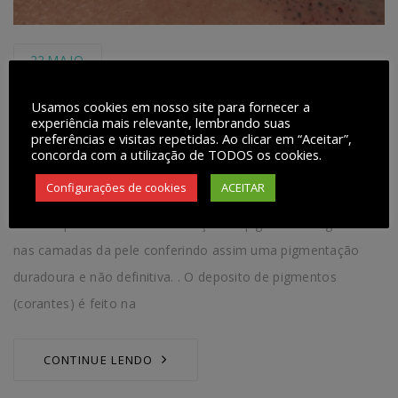
22
MAIO
Micropigmentação Capilar
Usamos cookies em nosso site para fornecer a
experiência mais relevante, lembrando suas
preferências e visitas repetidas. Ao clicar em “Aceitar”,
AUTHOR
ADMIN
NO OPINIONS
concorda com a utilização de TODOS os cookies.
Micropigmentação Capilar: Uma alternativa para correção e
Configurações de cookies
ACEITAR
disfarce de calvície e alopécia. A micropigmentação é uma
técnica que consiste na introdução de pigmentos orgânicos
nas camadas da pele conferindo assim uma pigmentação
duradoura e não definitiva. . O deposito de pigmentos
(corantes) é feito na
CONTINUE LENDO