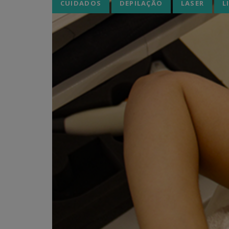
CUIDADOS
DEPILAÇÃO
LASER
L