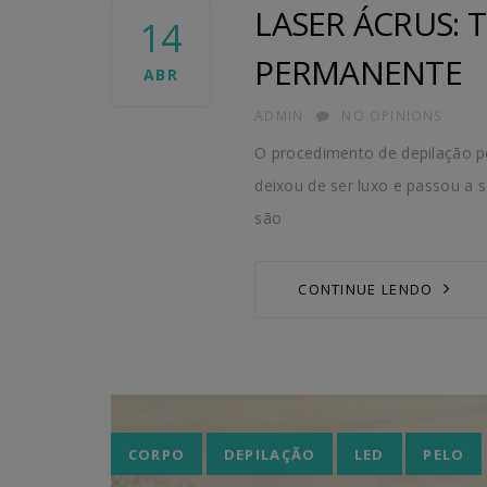
LASER ÁCRUS: 
14
PERMANENTE
ABR
AUTHOR
ADMIN
NO OPINIONS
O procedimento de depilação pe
deixou de ser luxo e passou a
são
CONTINUE LENDO
Tags
CORPO
DEPILAÇÃO
LED
PELO