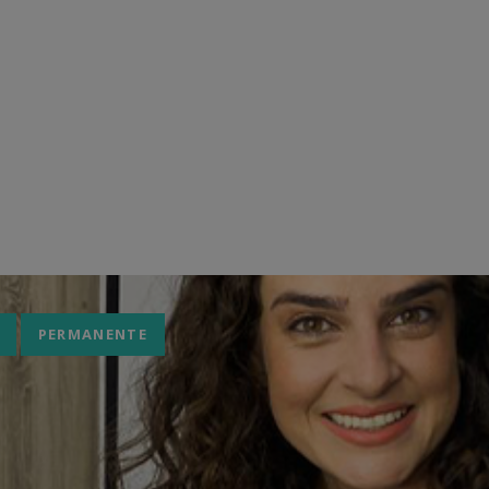
Home
Blog e matérias
depilação
PERMANENTE