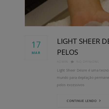
LIGHT SHEER D
17
PELOS
MAR
AUTHOR
ADMIN
NO OPINIONS
Light Sheer Desire é uma tecno
mundo para depilação permanent
pelos excessivos
CONTINUE LENDO