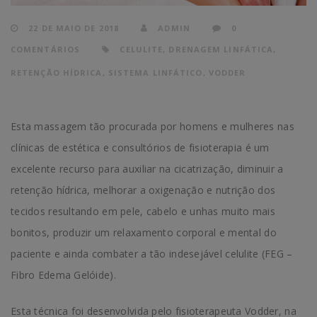
22 DE MAIO DE 2018
ADMIN
0
COMENTÁRIOS
CELULITE
,
DRENAGEM LINFÁTICA
,
RETENÇÃO HÍDRICA
,
SISTEMA LINFÁTICO
,
VODDER
Esta massagem tão procurada por homens e mulheres nas
clínicas de estética e consultórios de fisioterapia é um
excelente recurso para auxiliar na cicatrização, diminuir a
retenção hídrica, melhorar a oxigenação e nutrição dos
tecidos resultando em pele, cabelo e unhas muito mais
bonitos, produzir um relaxamento corporal e mental do
paciente e ainda combater a tão indesejável celulite (FEG –
Fibro Edema Gelóide).
Esta técnica foi desenvolvida pelo fisioterapeuta Vodder, na