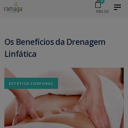
0
Skip
Skip
Toggl
R$
0,00
naviga
to
primary
links
navigation
Skip
Os Benefícios da Drenagem
to
Linfática
content
ESTÉTICA CORPORAL