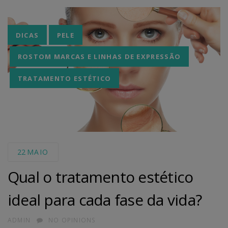
Tags
DICAS
PELE
ROSTOM MARCAS E LINHAS DE EXPRESSÃO
TRATAMENTO ESTÉTICO
22
MAIO
Qual o tratamento estético
ideal para cada fase da vida?
AUTHOR
ADMIN
NO OPINIONS