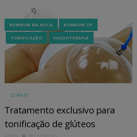
Tags
BUMBUM NA NUCA
BUMBUM UP
TONIFICAÇÃO
VACUOTERAPIA
22
MAIO
Tratamento exclusivo para
tonificação de glúteos
AUTHOR
ADMIN
NO OPINIONS