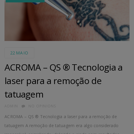
22
MAIO
ACROMA – QS ® Tecnologia a
laser para a remoção de
tatuagem
AUTHOR
ADMIN
NO OPINIONS
ACROMA – QS ® Tecnologia a laser para a remoção de
tatuagem A remoção de tatuagem era algo considerado