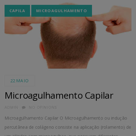
Tags
CAPILA
MICROAGULHAMENTO
22
MAIO
Microagulhamento Capilar
AUTHOR
ADMIN
NO OPINIONS
Microagulhamento Capilar O Microagulhamento ou indução
percutânea de colágeno consiste na aplicação (rolamento) de