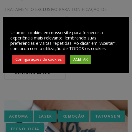
TRATAMENTO EXCLUSIVO PARA TONIFICAÇÃO DE
GLÚTEOS. O bumbum sempre foi uma preocupação para a
mulher brasileira, que é conhecida por ter o bumbum mais
Usamos cookies em nosso site para fornecer a
bonito do mundo. Hoje, mais do que nunca, dispomos de
experiência mais relevante, lembrando suas
preferências e visitas repetidas. Ao clicar em “Aceitar”,
vários protocolos para levantar, tonificar e eliminar aquele
concorda com a utilização de TODOS os cookies.
terrível aspecto de
Configurações de cookies
ACEITAR
CONTINUE LENDO
Tags
ACROMA
LASER
REMOÇÃO
TATUAGEM
TECNOLOGIA