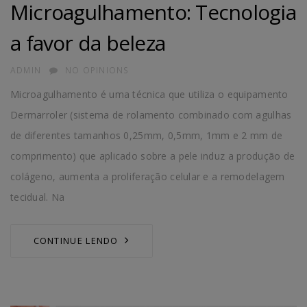
Microagulhamento: Tecnologia
a favor da beleza
AUTHOR
ADMIN
NO OPINIONS
Microagulhamento é uma técnica que utiliza o equipamento
Dermarroler (sistema de rolamento combinado com agulhas
de diferentes tamanhos 0,25mm, 0,5mm, 1mm e 2 mm de
comprimento) que aplicado sobre a pele induz a produção de
colágeno, aumenta a proliferação celular e a remodelagem
tecidual. Na
CONTINUE LENDO