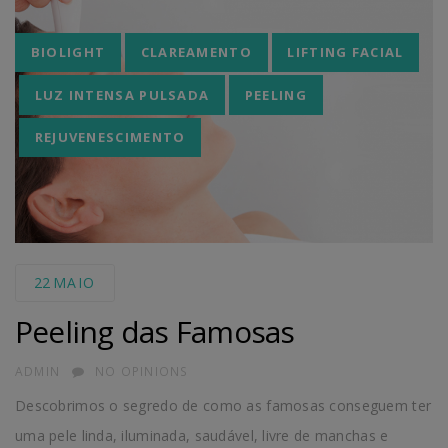
Tags
BIOLIGHT
CLAREAMENTO
LIFTING FACIAL
LUZ INTENSA PULSADA
PEELING
REJUVENESCIMENTO
22
MAIO
Peeling das Famosas
AUTHOR
ADMIN
NO OPINIONS
Descobrimos o segredo de como as famosas conseguem ter
uma pele linda, iluminada, saudável, livre de manchas e