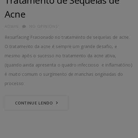
Tratamento de Sequelas de
Acne
AUTHOR
ADMIN
NO OPINIONS
Resurfacing Fracionado no tratamento de sequelas de acne.
O tratamento da acne é sempre um grande desafio, e
mesmo após o sucesso no tratamento da acne ativa,
(quando ainda apresenta o quadro infeccioso e inflamatório)
é muito comum o surgimento de manchas originadas do
processo
CONTINUE LENDO