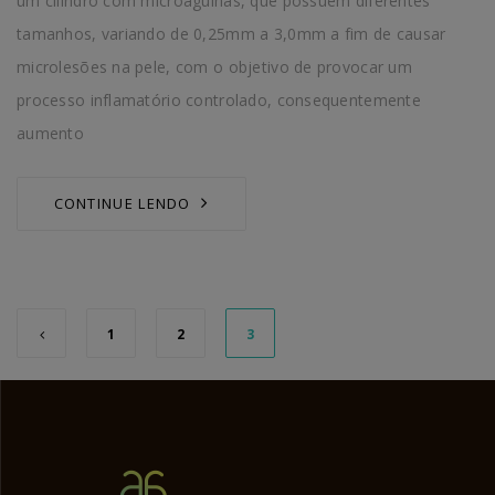
um cilindro com microagulhas, que possuem diferentes
tamanhos, variando de 0,25mm a 3,0mm a fim de causar
microlesões na pele, com o objetivo de provocar um
processo inflamatório controlado, consequentemente
aumento
CONTINUE LENDO
1
2
3