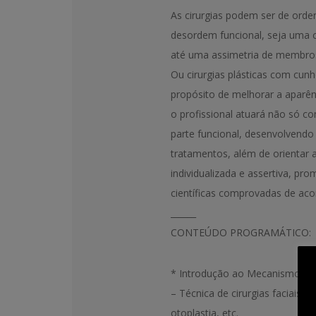
As cirurgias podem ser de ord
desordem funcional, seja uma c
até uma assimetria de membro
Ou cirurgias plásticas com cun
propósito de melhorar a aparên
o profissional atuará não só 
parte funcional, desenvolvendo a
tratamentos, além de orientar
individualizada e assertiva, p
científicas comprovadas de ac
______
CONTEÚDO PROGRAMÁTICO:
* Introdução ao Mecanismo da
– Técnica de cirurgias faciais: lif
otoplastia, etc.