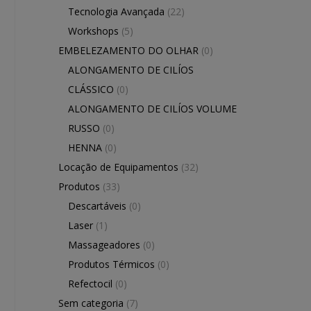
Tecnologia Avançada
(22)
Workshops
(5)
EMBELEZAMENTO DO OLHAR
(0)
ALONGAMENTO DE CILÍOS
CLÁSSICO
(0)
ALONGAMENTO DE CILÍOS VOLUME
RUSSO
(0)
HENNA
(0)
Locação de Equipamentos
(32)
Produtos
(33)
Descartáveis
(0)
Laser
(1)
Massageadores
(0)
Produtos Térmicos
(0)
Refectocil
(0)
Sem categoria
(7)