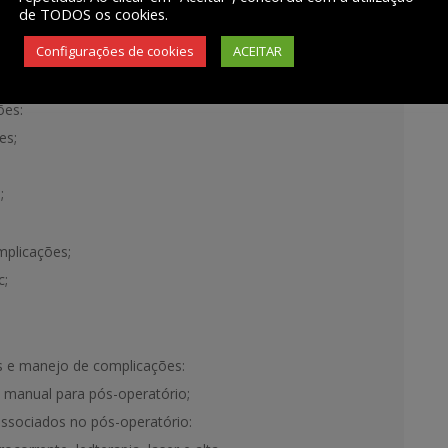
de TODOS os cookies.
is: abdominoplastia, lipoaspiração,
Configurações de cookies
ACEITAR
ões:
es;
;
mplicações;
c;
s e manejo de complicações:
a manual para pós-operatório;
associados no pós-operatório: