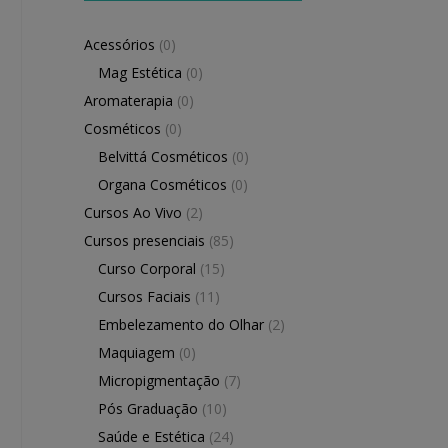
Acessórios
(0)
Mag Estética
(0)
Aromaterapia
(0)
Cosméticos
(0)
Belvittá Cosméticos
(0)
Organa Cosméticos
(0)
Cursos Ao Vivo
(2)
Cursos presenciais
(85)
Curso Corporal
(15)
Cursos Faciais
(11)
Embelezamento do Olhar
(2)
Maquiagem
(0)
Micropigmentação
(7)
Pós Graduação
(10)
Saúde e Estética
(24)