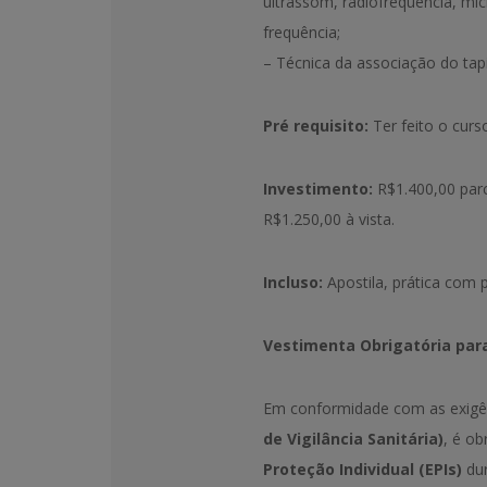
ultrassom, radiofrequência, micr
frequência;
– Técnica da associação do tap
Pré requisito:
Ter feito o curs
Investimento:
R$1.400,00 par
R$1.250,00 à vista.
Incluso:
Apostila, prática com 
Vestimenta Obrigatória par
Em conformidade com as exigê
de Vigilância Sanitária)
, é ob
Proteção Individual (EPIs)
dur