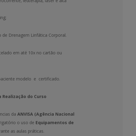
ocorrente, ledterapia, laser e alta
ing;
o de Drenagem Linfática Corporal.
celado em até 10x no cartão ou
paciente modelo e certificado.
a Realização do Curso
ncias da
ANVISA (Agência Nacional
rigatório o uso de
Equipamentos de
ante as aulas práticas.