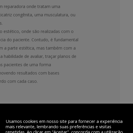
em reparadora onde tratam uma
icatriz congênita, uma musculatura, ou
s.
ho estético, onde são realizadas com o
cia do paciente. Contudo, é fundamental
com a parte estética, mas também com a
 habilidade de avaliar, traçar planos de
 as pacientes de uma forma
romovendo resultados com bases
ordo com cada caso.
 Lesão:
Usamos cookies em nosso site para fornecer a experiência
ting, blefaroplastia, rinoplastia,
mais relevante, lembrando suas preferências e visitas
repetidas. Ao clicar em “Aceitar”, concorda com a utilização