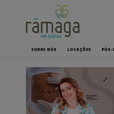
Skip
Skip
to
primary
links
navigation
Skip
to
content
SOBRE NÓS
LOCAÇÕES
PÓS-