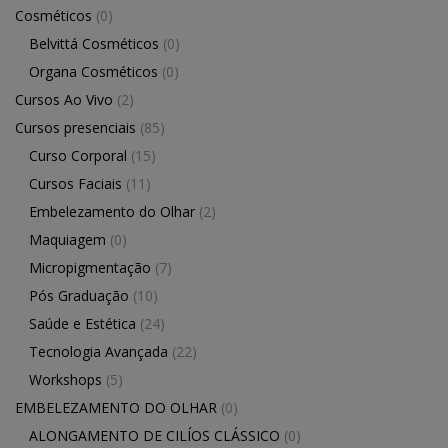
Cosméticos
(0)
Belvittá Cosméticos
(0)
Organa Cosméticos
(0)
Cursos Ao Vivo
(2)
Cursos presenciais
(85)
Curso Corporal
(15)
Cursos Faciais
(11)
Embelezamento do Olhar
(2)
Maquiagem
(0)
Micropigmentação
(7)
Pós Graduação
(10)
Saúde e Estética
(24)
Tecnologia Avançada
(22)
Workshops
(5)
EMBELEZAMENTO DO OLHAR
(0)
ALONGAMENTO DE CILÍOS CLÁSSICO
(0)