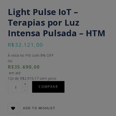
Light Pulse IoT –
Terapias por Luz
Intensa Pulsada – HTM
R$
32.121,00
À vista no PIX com 8% OFF
ou
R$35.690,00
em até
12
x de
R$2.974,17
sem juros
Quantidade
COMPRAR
ADD TO WISHLIST