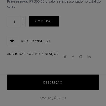
Pré-reserva:
R$ 300,00 o valor será descontado no total do
avaliação de
cliente
curso.
Quantidade
COMPRAR
ADD TO WISHLIST
ADICIONAR AOS MEUS DESEJOS
DESCRIÇÃO
AVALIAÇÕES (1)