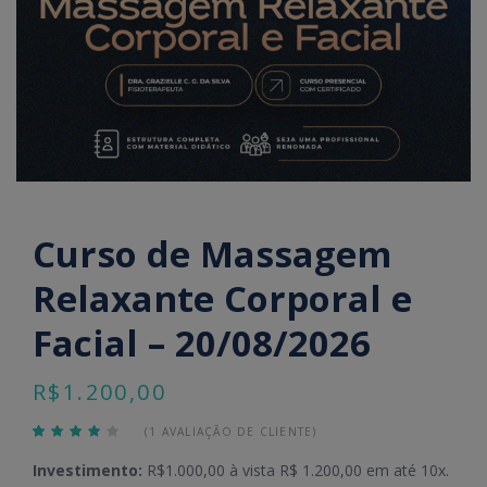
Curso de Massagem
Relaxante Corporal e
Facial – 20/08/2026
R$
1.200,00
(
1
AVALIAÇÃO DE CLIENTE)
Avaliado
1
como
4.00
de
Investimento:
R$1.000,00 à vista R$ 1.200,00 em até 10x.
5, com
baseado em