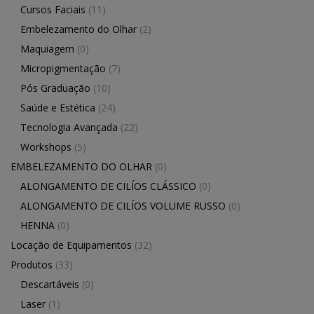
Cursos Faciais
(11)
Embelezamento do Olhar
(2)
Maquiagem
(0)
Micropigmentação
(7)
Pós Graduação
(10)
Saúde e Estética
(24)
Tecnologia Avançada
(22)
Workshops
(5)
EMBELEZAMENTO DO OLHAR
(0)
ALONGAMENTO DE CILÍOS CLÁSSICO
(0)
ALONGAMENTO DE CILÍOS VOLUME RUSSO
(0)
HENNA
(0)
Locação de Equipamentos
(32)
Produtos
(33)
Descartáveis
(0)
Laser
(1)